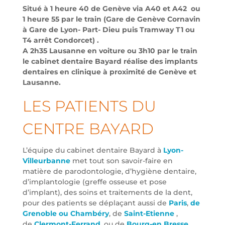
Situé à 1 heure 40 de Genève via A40 et A42 ou
1 heure 55 par le train (Gare de Genève Cornavin
à Gare de Lyon- Part- Dieu puis Tramway T1 ou
T4 arrêt Condorcet) .
A 2h35 Lausanne en voiture ou 3h10 par le train
le cabinet dentaire Bayard réalise des implants
dentaires en clinique à proximité de Genève et
Lausanne.
LES PATIENTS DU
CENTRE BAYARD
L’équipe du cabinet dentaire Bayard à
Lyon-
Villeurbanne
met tout son savoir-faire en
matière de parodontologie, d’hygiène dentaire,
d’implantologie (greffe osseuse et pose
d’implant), des soins et traitements de la dent,
pour des patients se déplaçant aussi de
Paris
,
de
Grenoble ou Chambéry
, de
Saint-Etienne
,
de
Clermont-Ferrand
, ou de
Bourg-en Bresse
.