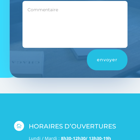
envoyer
HORAIRES D’OUVERTURES

Lundi / Mardi :
8h30-12h30/ 13h30-19h