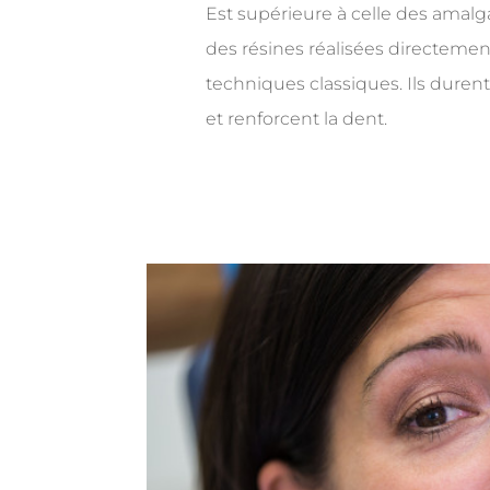
Est supérieure à celle des amal
des résines réalisées directement
techniques classiques. Ils duren
et renforcent la dent.