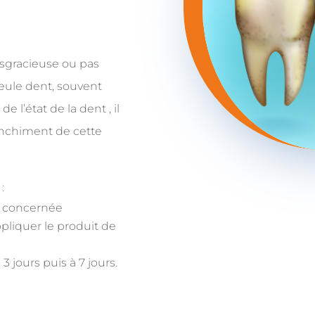
isgracieuse ou pas
eule dent, souvent
e l’état de la dent , il
anchiment de cette
:
t concernée
ppliquer le produit de
3 jours puis à 7 jours.